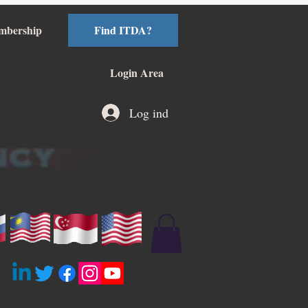
mbership
Find ITDA?
Login Area
Log ind