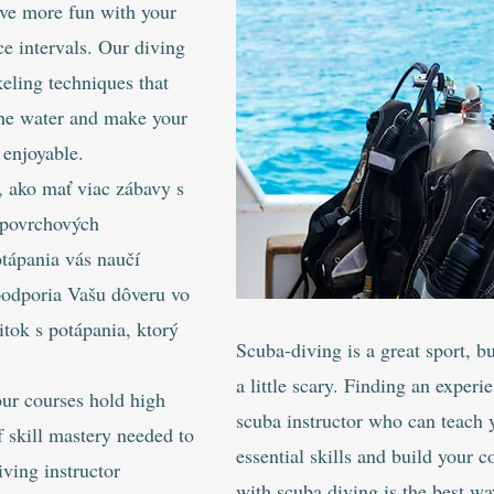
ave more fun with your
ce intervals. Our diving
keling techniques that
the water and make your
 enjoyable.
, ako mať viac zábavy s
 povrchových
otápania vás naučí
podporia Vašu dôveru vo
itok s potápania, ktorý
Scuba-diving is a great sport, bu
a little scary. Finding an experi
our courses hold high
scuba instructor who can teach 
f skill mastery needed to
essential skills and build your 
iving instructor
with scuba diving is the best wa