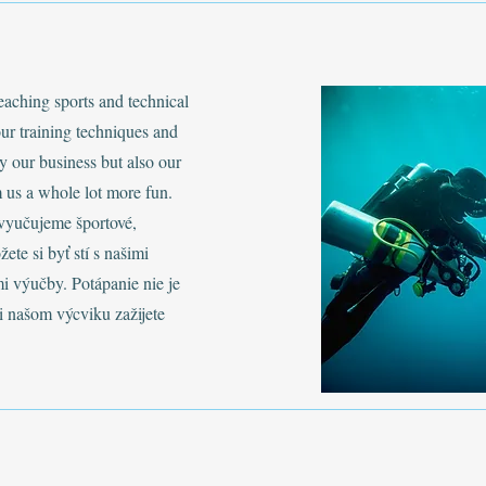
eaching sports and technical
ur training techniques and
y our business but also our
m us a whole lot more fun.
vyučujeme športové,
te si byť stí s našimi
i výučby. Potápanie nie je
ri našom výcviku zažijete