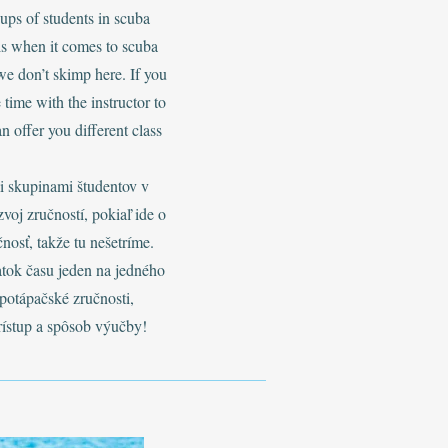
ups of students in scuba
ls when it comes to scuba
 we don’t skimp here. If you
time with the instructor to
n offer you different class
mi skupinami študentov v
voj zručností, pokiaľ ide o
nosť, takže tu nešetríme.
atok času jeden na jedného
 potápačské zručnosti,
stup a spôsob výučby!