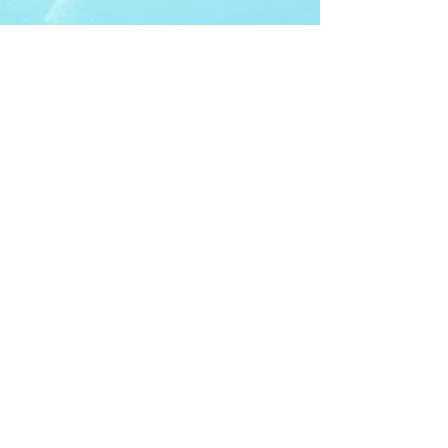
ITDA Club System
Work with us
ITDA Academy
Contact Page
©98-2026 International Technical Diving
Agency
Pro Renewal Form 2026