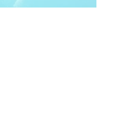
ITDA Club System
Work with us
ITDA Academy
Contact Page
©98-2026 International Technical Diving
Agency
Pro Renewal Form 2026