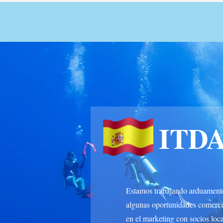
ITDA
Estamos trabajando arduamente 
algunas oportunidades comerci
en el marketing con socios loc