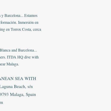
a y Barcelona... Estamos
 formación. Inmersión en
ng en Torrox Costa, cerca
Blanca and Barcelona...
tners. ITDA HQ dive with
near Malaga.
ANEAN SEA WITH
guna Beach, s/n
 29793 Malaga, Spain
om