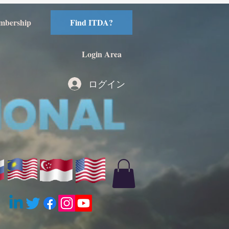
mbership
Find ITDA?
Login Area
ログイン