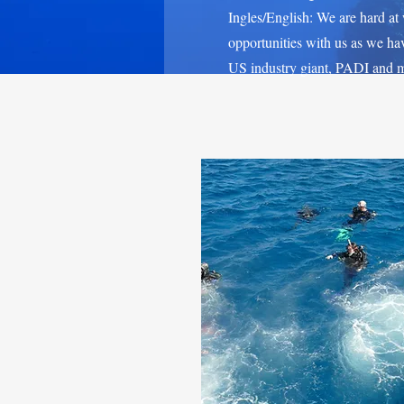
Ingles/English: We are hard at 
opportunities with us as we hav
US industry giant, PADI and m