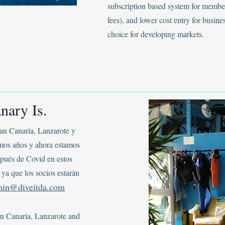
subscription based system for member
fees), and lower cost entry for busine
choice for developing markets.
nary Is.
an Canaria, Lanzarote y
imos años y ahora estamos
pués de Covid en estos
ya que los socios estarán
in@diveitda.com
n Canaria, Lanzarote and