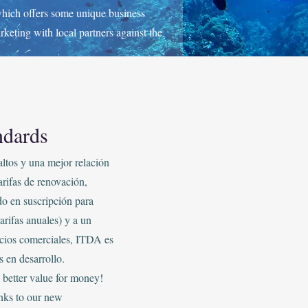
 which offers some unique business
rketing with local partners against the
ndards
tos y una mejor relación
rifas de renovación,
do en suscripción para
arifas anuales) y a un
ocios comerciales, ITDA es
 en desarrollo.
 better value for money!
nks to our new